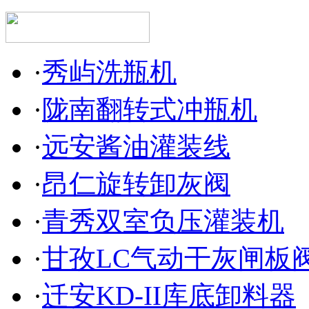
·
秀屿洗瓶机
·
陇南翻转式冲瓶机
·
远安酱油灌装线
·
昂仁旋转卸灰阀
·
青秀双室负压灌装机
·
甘孜LC气动干灰闸板
·
迁安KD-II库底卸料器