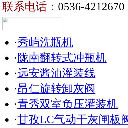
联系电话：
0536-4212670
·
秀屿洗瓶机
·
陇南翻转式冲瓶机
·
远安酱油灌装线
·
昂仁旋转卸灰阀
·
青秀双室负压灌装机
·
甘孜LC气动干灰闸板