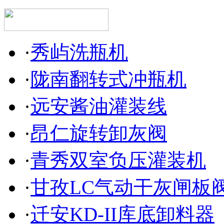
·
秀屿洗瓶机
·
陇南翻转式冲瓶机
·
远安酱油灌装线
·
昂仁旋转卸灰阀
·
青秀双室负压灌装机
·
甘孜LC气动干灰闸板
·
迁安KD-II库底卸料器