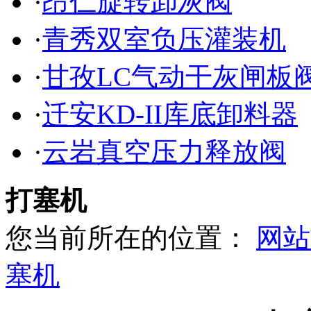
·
昂仁旋转卸灰阀
·
青秀双室负压灌装机
·
甘孜LC气动干灰闸板
·
迁安KD-II库底卸料器
·
云岩真空压力释放阀
打塞机
您当前所在的位置：
网站
塞机