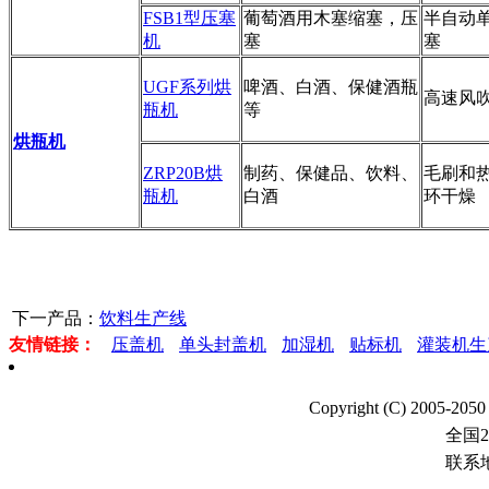
FSB1型压塞
葡萄酒用木塞缩塞，压
半自动
机
塞
塞
UGF系列烘
啤酒、白酒、保健酒瓶
高速风
瓶机
等
烘瓶机
ZRP20B烘
制药、保健品、饮料、
毛刷和
瓶机
白酒
环干燥
下一产品：
饮料生产线
友情链接：
压盖机
单头封盖机
加湿机
贴标机
灌装机生
Copyright (C) 20
全国
联系