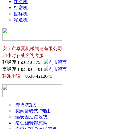
加湿机
打塞机
贴标机
输送机
安丘市华夏机械制造有限公司
24小时在线咨询客服：
张经理 15662562758
李经理 18653668101
联系电话：
0536-4212670
·
秀屿洗瓶机
·
陇南翻转式冲瓶机
·
远安酱油灌装线
·
昂仁旋转卸灰阀
·
青秀双室负压灌装机