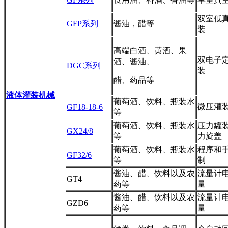
双室低
GFP系列
酱油，醋等
装
高端白酒、黄酒、果
双电子
酒、酱油、
DGC系列
装
醋、药品等
液体灌装机械
葡萄酒、饮料、瓶装水
微压灌
GF18-18-6
等
葡萄酒、饮料、瓶装水
压力罐
GX24/8
等
力旋盖
葡萄酒、饮料、瓶装水
程序和
GF32/6
等
制
酱油、醋、饮料以及农
流量计
GT4
药等
量
酱油、醋、饮料以及农
流量计
GZD6
药等
量