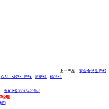
上一产品：
安全食品生产线
食品、饮料生产线
瓶盖机
输送机
所有
鲁ICP备08015470号-3
 李经理
地图
攻
卷
保
花
标
干
烫
二
花
稳
挖
饲