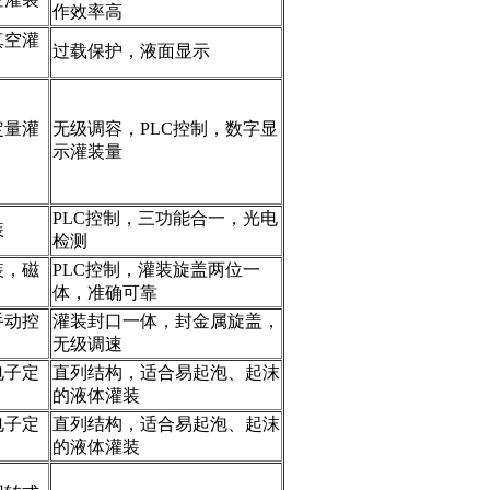
作效率高
真空灌
过载保护，液面显示
定量灌
无级调容，PLC控制，数字显
示灌装量
PLC控制，三功能合一，光电
装
检测
装，磁
PLC控制，灌装旋盖两位一
体，准确可靠
手动控
灌装封口一体，封金属旋盖，
无级调速
电子定
直列结构，适合易起泡、起沫
的液体灌装
电子定
直列结构，适合易起泡、起沫
的液体灌装