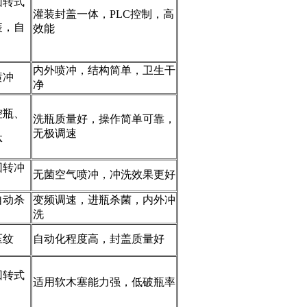
回转式
灌装封盖一体，PLC控制，高
装，自
效能
内外喷冲，结构简单，卫生干
喷冲
净
控瓶、
洗瓶质量好，操作简单可靠，
无极调速
体
回转冲
无菌空气喷冲，冲洗效果更好
自动杀
变频调速，进瓶杀菌，内外冲
洗
压纹
自动化程度高，封盖质量好
回转式
适用软木塞能力强，低破瓶率