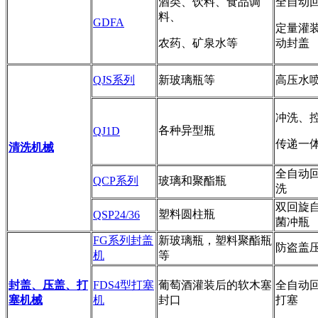
酒类、饮料、食品调
全自动
料、
GDFA
定量灌
农药、矿泉水等
动封盖
QJS系列
新玻璃瓶等
高压水
冲洗、
各种异型瓶
QJ1D
传递一
清洗机械
全自动
QCP系列
玻璃和聚酯瓶
洗
双回旋
塑料圆柱瓶
QSP24/36
菌冲瓶
FG系列封盖
新玻璃瓶，塑料聚酯瓶
防盗盖
机
等
封盖、压盖、打
FDS4型打塞
葡萄酒灌装后的软木塞
全自动
塞机械
机
封口
打塞