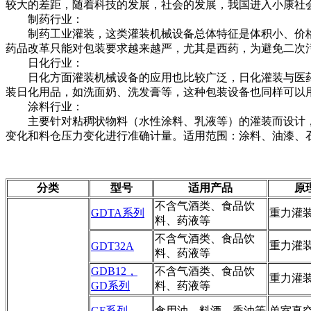
较大的差距，随着科技的发展，社会的发展，我国进入小康社
制药行业：
制药工业灌装，这类灌装机械设备总体特征是体积小、价格高
药品改革只能对包装要求越来越严，尤其是西药，为避免二次
日化行业：
日化方面灌装机械设备的应用也比较广泛，日化灌装与医药
装日化用品，如洗面奶、洗发膏等，这种包装设备也同样可以
涂料行业：
主要针对粘稠状物料（水性涂料、乳液等）的灌装而设计，
变化和料仓压力变化进行准确计量。适用范围：涂料、油漆、
分类
型号
适用产品
原
不含气酒类、食品饮
GDTA系列
重力灌
料、药液等
不含气酒类、食品饮
重力灌
GDT32A
料、药液等
GDB12，
不含气酒类、食品饮
重力灌
GD系列
料、药液等
GF系列
食用油、料酒、香油等
单室真